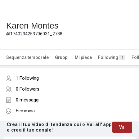
Karen Montes
@1740234253706031_2788
Sequenza temporale
Gruppi
Mi piace
Following
Fol
1
1 Following
0 Followers
0 messaggi
Femmina
Crea il tuo video di tendenza qui o Vai all' app
Vai
e crea il tuo canale!