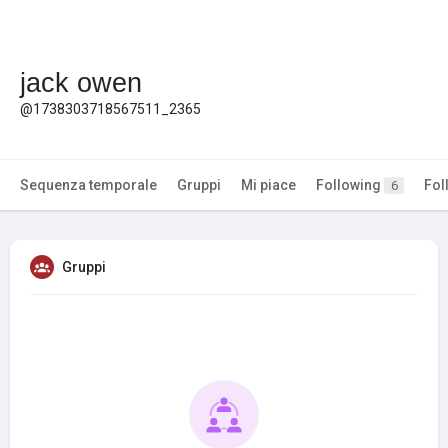
jack owen
@1738303718567511_2365
Sequenza temporale
Gruppi
Mi piace
Following
Fol
6
Gruppi