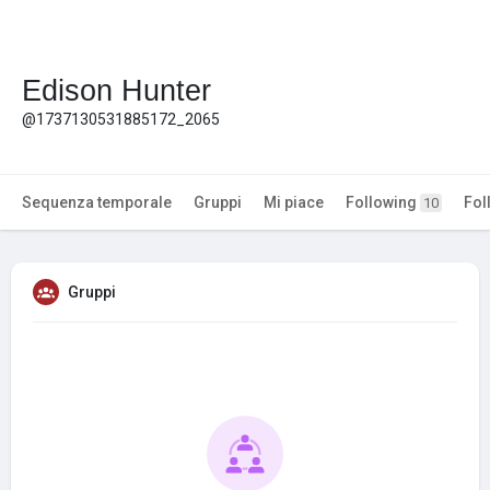
Edison Hunter
@1737130531885172_2065
Sequenza temporale
Gruppi
Mi piace
Following
Fol
10
Gruppi