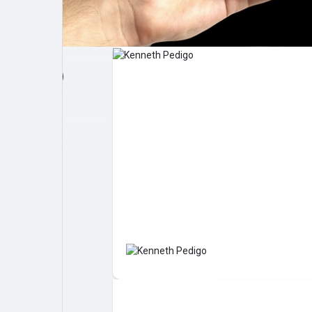
Post popolari
Giochi
Film
Lavori
offerte
finanziamenti