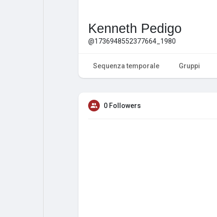
Kenneth Pedigo
@1736948552377664_1980
Sequenza temporale
Gruppi
0 Followers