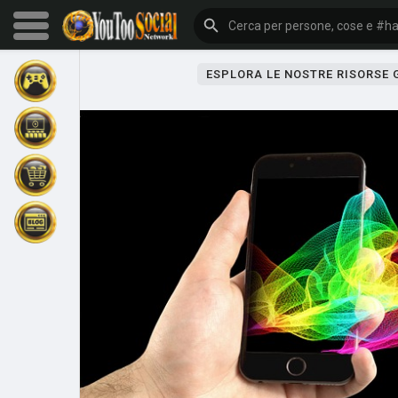
ESPLORA LE NOSTRE RISORSE
Sfoglia gli eventi
I miei eventi
Sfoglia gli articoli
Gli ultimi prodotti
Forum
Esplorare