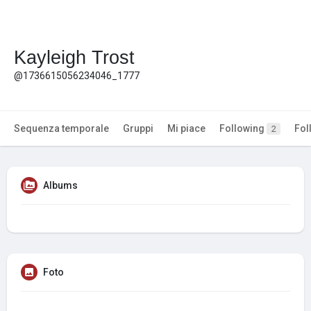
Kayleigh Trost
@1736615056234046_1777
Sequenza temporale
Gruppi
Mi piace
Following
Fol
2
Albums
Foto