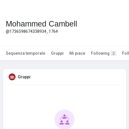
Mohammed Cambell
@1736598674338934_1764
Sequenza temporale
Gruppi
Mi piace
Following
Fol
2
Gruppi