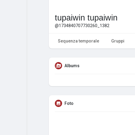
tupaiwin tupaiwin
@1734840707730260_1382
Sequenza temporale
Gruppi
Albums
Foto