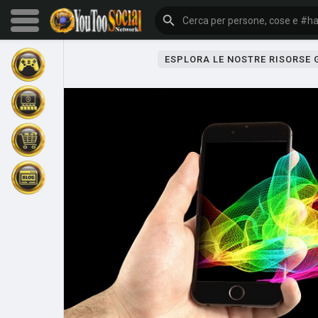
ESPLORA LE NOSTRE RISORSE
Sfoglia gli eventi
I miei eventi
Sfoglia gli articoli
Gli ultimi prodotti
Forum
Esplorare