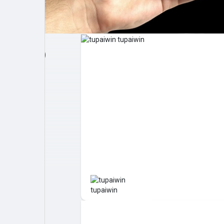
Post popolari
Giochi
Film
Lavori
offerte
finanziamenti