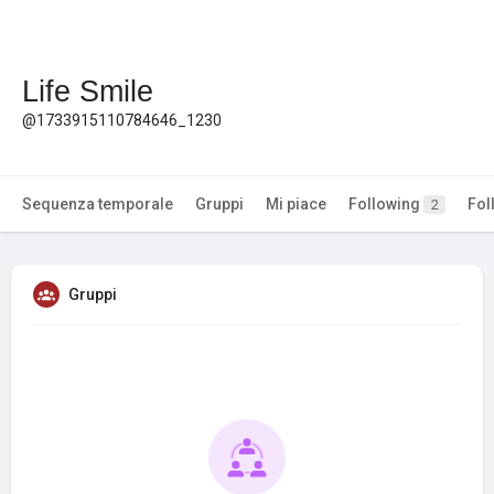
Life Smile
@1733915110784646_1230
Sequenza temporale
Gruppi
Mi piace
Following
Fol
2
Gruppi