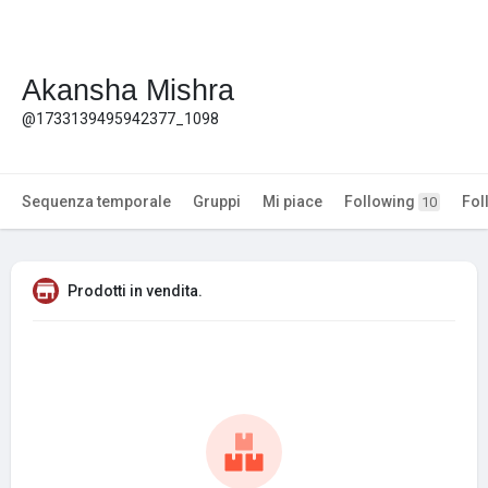
Akansha Mishra
@1733139495942377_1098
Sequenza temporale
Gruppi
Mi piace
Following
Fol
10
Prodotti in vendita.