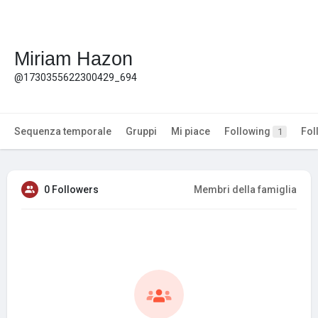
Miriam Hazon
@1730355622300429_694
Sequenza temporale
Gruppi
Mi piace
Following
Fol
1
0 Followers
Membri della famiglia