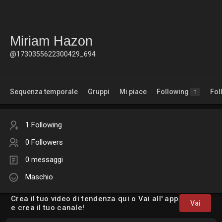
Miriam Hazon
@1730355622300429_694
Sequenza temporale
Gruppi
Mi piace
Following
Fol
1
1 Following
0 Followers
0 messaggi
Maschio
Crea il tuo video di tendenza qui o Vai all' app
Vai
e crea il tuo canale!