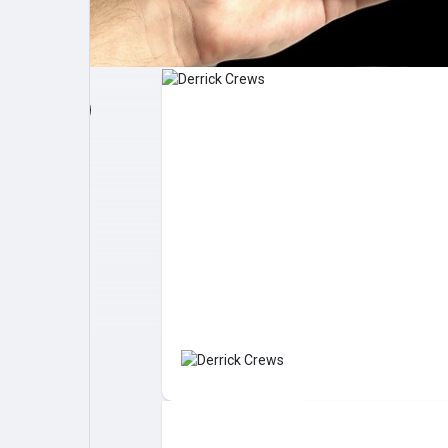
Post popolari
Giochi
Film
Lavori
offerte
finanziamenti