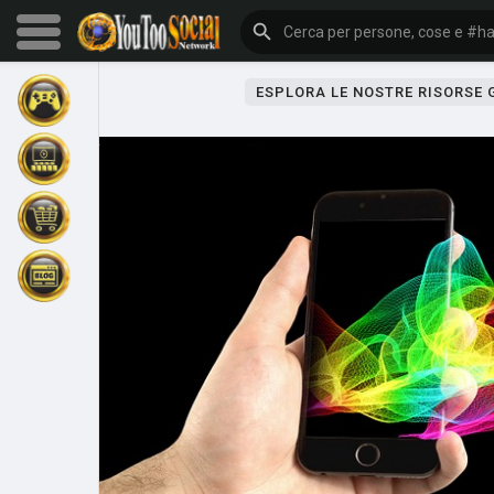
ESPLORA LE NOSTRE RISORSE
Sfoglia gli eventi
I miei eventi
Sfoglia gli articoli
Gli ultimi prodotti
Forum
Esplorare