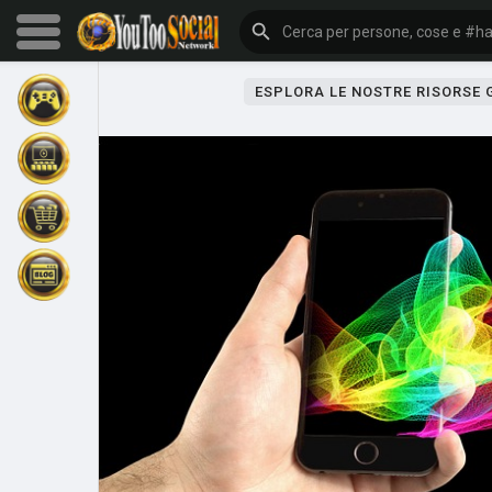
ESPLORA LE NOSTRE RISORSE
Sfoglia gli eventi
I miei eventi
Sfoglia gli articoli
Gli ultimi prodotti
Forum
Esplorare