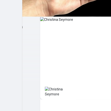
Post popolari
Giochi
Film
Lavori
offerte
finanziamenti