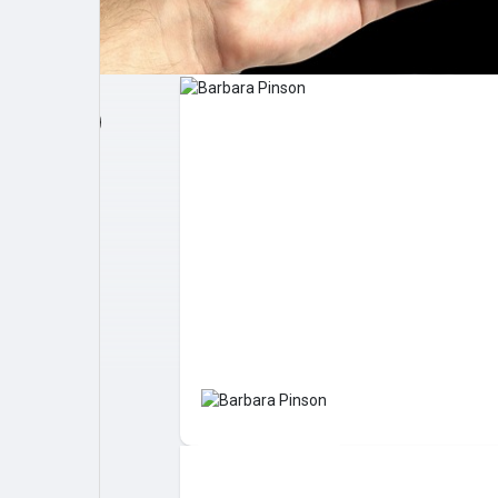
Post popolari
Giochi
Film
Lavori
offerte
finanziamenti