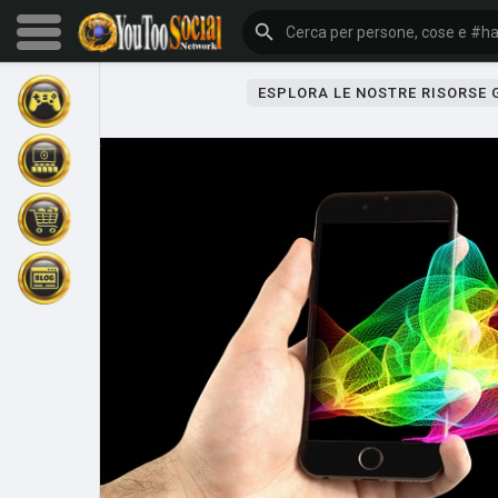
ESPLORA LE NOSTRE RISORSE
Sfoglia gli eventi
I miei eventi
Sfoglia gli articoli
Gli ultimi prodotti
Forum
Esplorare