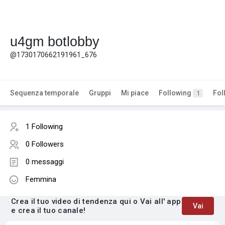
u4gm botlobby
@1730170662191961_676
Sequenza temporale
Gruppi
Mi piace
Following
Fol
1
1 Following
0 Followers
0 messaggi
Femmina
Crea il tuo video di tendenza qui o Vai all' app
Vai
e crea il tuo canale!