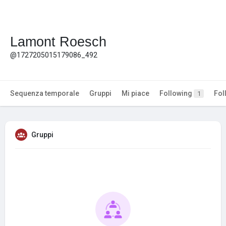
Lamont Roesch
@1727205015179086_492
Sequenza temporale
Gruppi
Mi piace
Following
Fol
1
Gruppi