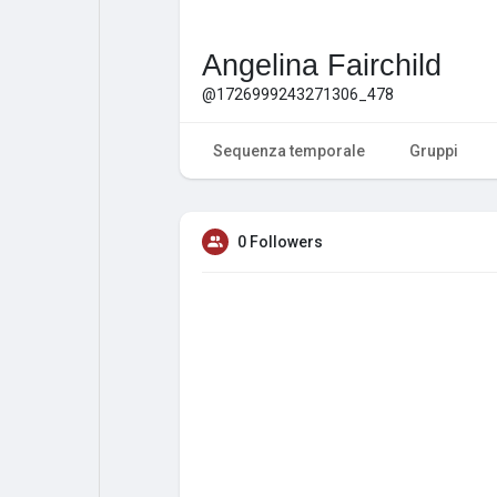
Angelina Fairchild
@1726999243271306_478
Sequenza temporale
Gruppi
0 Followers