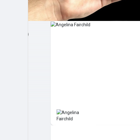
Post popolari
Giochi
Film
Lavori
offerte
finanziamenti