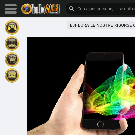
ESPLORA LE NOSTRE RISORSE
Sfoglia gli eventi
I miei eventi
Sfoglia gli articoli
Gli ultimi prodotti
Forum
Esplorare