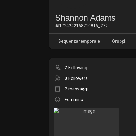
Shannon Adams
@1724242158710815_272
Sequenza temporale
Gruppi
2 Following
0 Followers
2 messaggi
Femmina