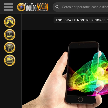
ESPLORA LE NOSTRE RISORSE
Sfoglia gli eventi
I miei eventi
Sfoglia gli articoli
Gli ultimi prodotti
Forum
Esplorare