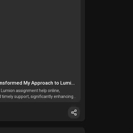
How ArchitectureAssignmentHelp.com Transformed My Approach to Lumion Assignments
 Lumion assignment help online,
 timely support, significantly enhancing
ualization and rendering.