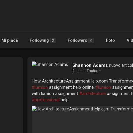
Mi piace
Following
Followers
Foto
Vi
2
0
Shannon Adams
nuovo articol
2 anni
·
Tradurre
How ArchitectureAssignmentHelp.com Transformed
#lumion
assignment help online
#lumion
assignmen
with lumion assignment
#architecture
assignment 
#professional
help