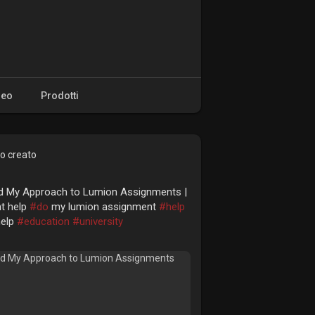
deo
Prodotti
o creato
 My Approach to Lumion Assignments |
t help
#do
my lumion assignment
#help
help
#education
#university