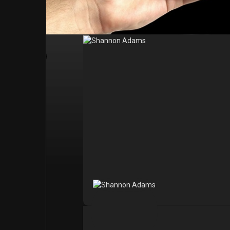
Post popolari
Giochi
Film
Lavori
offerte
finanziamenti