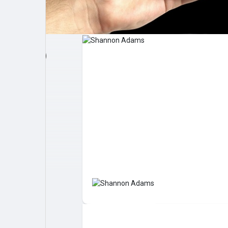
Post popolari
Giochi
Film
Lavori
offerte
finanziamenti