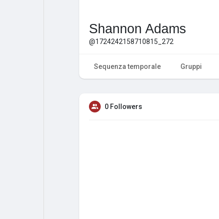
Shannon Adams
@1724242158710815_272
Sequenza temporale
Gruppi
0 Followers