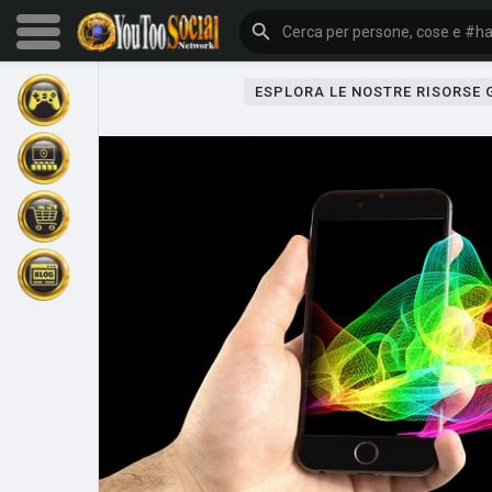
ESPLORA LE NOSTRE RISORSE
Sfoglia gli eventi
I miei eventi
Sfoglia gli articoli
Gli ultimi prodotti
Forum
Esplorare