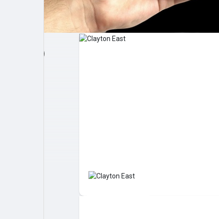
Post popolari
Giochi
Film
Lavori
offerte
finanziamenti