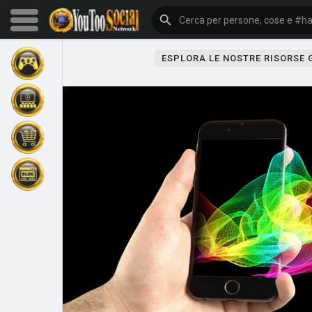
ESPLORA LE NOSTRE RISORSE
Sfoglia gli eventi
I miei eventi
Sfoglia gli articoli
Gli ultimi prodotti
Forum
Esplorare