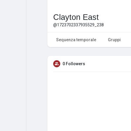
Clayton East
@1723702337935529_238
Sequenza temporale
Gruppi
0 Followers