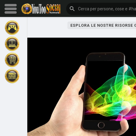
ESPLORA LE NOSTRE RISORSE
Sfoglia gli eventi
I miei eventi
Sfoglia gli articoli
Gli ultimi prodotti
Forum
Esplorare