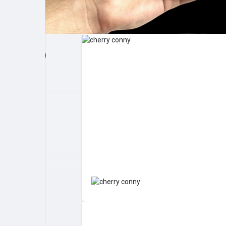
Post popolari
Giochi
Film
Lavori
offerte
finanziamenti