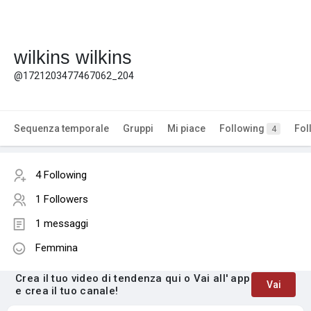
wilkins wilkins
@1721203477467062_204
Sequenza temporale
Gruppi
Mi piace
Following
Fol
4
4 Following
1 Followers
1 messaggi
Femmina
Crea il tuo video di tendenza qui o Vai all' app
Vai
e crea il tuo canale!