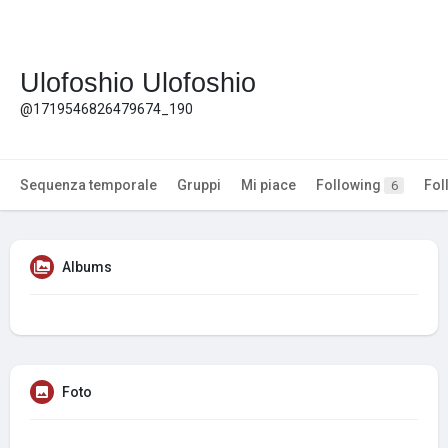
Ulofoshio Ulofoshio
@1719546826479674_190
Sequenza temporale
Gruppi
Mi piace
Following
Fol
6
Albums
Foto