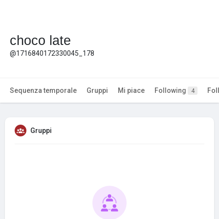
choco late
@1716840172330045_178
Sequenza temporale
Gruppi
Mi piace
Following
Fol
4
Gruppi