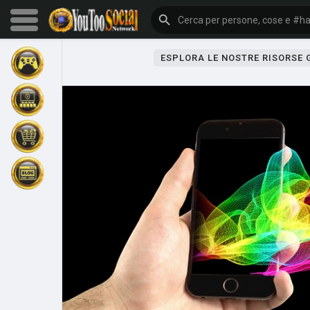
ESPLORA LE NOSTRE RISORSE
Sfoglia gli eventi
I miei eventi
Sfoglia gli articoli
Gli ultimi prodotti
Forum
Esplorare