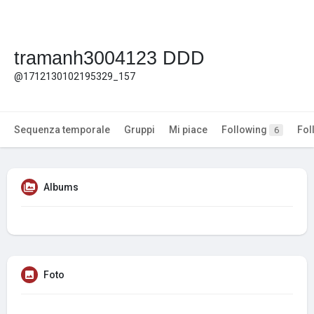
tramanh3004123 DDD
@1712130102195329_157
Sequenza temporale
Gruppi
Mi piace
Following
Fol
6
Albums
Foto