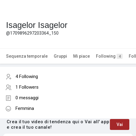
Isagelor Isagelor
@1709896297203364_150
Sequenza temporale
Gruppi
Mi piace
Following
Fol
4
4 Following
1 Followers
0 messaggi
Femmina
Crea il tuo video di tendenza qui o Vai all' app
Vai
e crea il tuo canale!