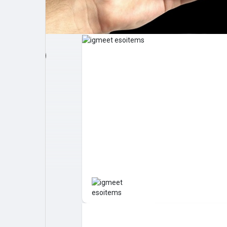
Post popolari
Giochi
Film
Lavori
offerte
finanziamenti