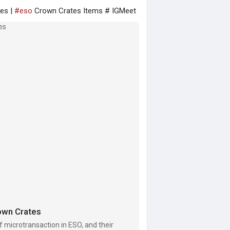
es |
#eso
Crown Crates Items # IGMeet
own Crates
f microtransaction in ESO, and their