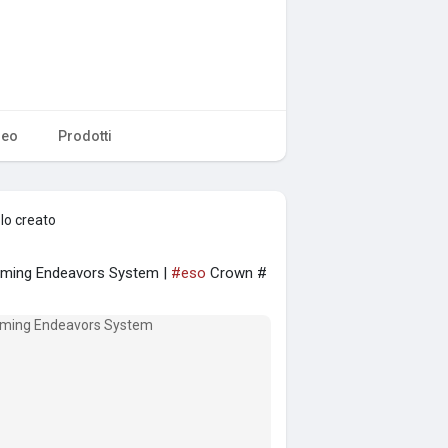
deo
Prodotti
lo creato
oming Endeavors System |
#eso
Crown #