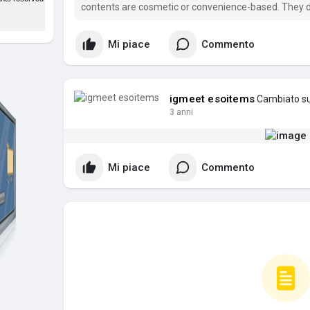
contents are cosmetic or convenience-based. They d
provide any significant advantages in terms of chara
Mi piace
Commento
igmeet esoitems
Cambiato su
3 anni
Mi piace
Commento