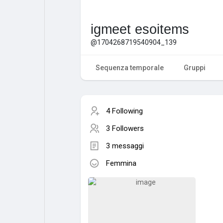
igmeet esoitems
@1704268719540904_139
Sequenza temporale
Gruppi
4 Following
3 Followers
3 messaggi
Femmina