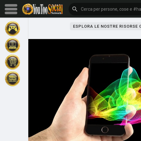
ESPLORA LE NOSTRE RISORSE
Sfoglia gli eventi
I miei eventi
Sfoglia gli articoli
Gli ultimi prodotti
Forum
Esplorare