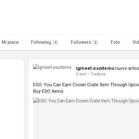
Mi piace
Following
Followers
Foto
Vi
4
3
igmeet esoitems
nuovo artico
3 anni
·
Tradurre
ESO: You Can Earn Crown Crate Item Through Upc
Buy ESO Items