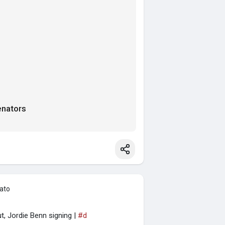
enators
eato
t, Jordie Benn signing |
#d