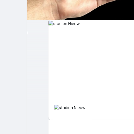
Post popolari
Giochi
Film
Lavori
offerte
finanziamenti