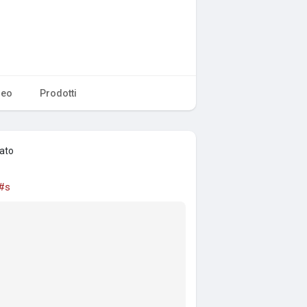
deo
Prodotti
eato
#s