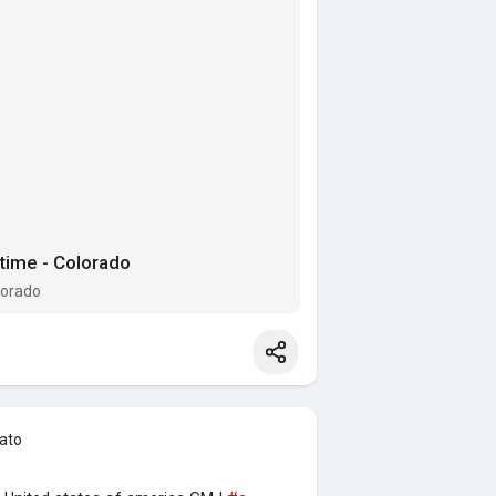
 time - Colorado
lorado
eato