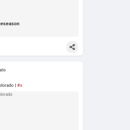
Preseason
eato
olorado |
#s