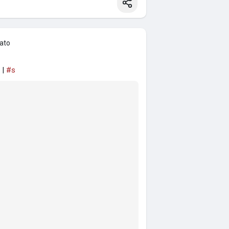
eato
 |
#s