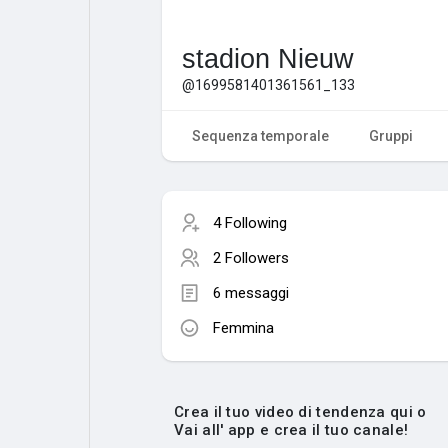
stadion Nieuw
@1699581401361561_133
Sequenza temporale
Gruppi
4 Following
2 Followers
6 messaggi
Femmina
Crea il tuo video di tendenza qui o
Vai all' app e crea il tuo canale!