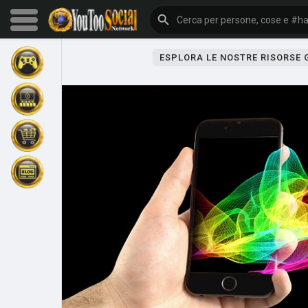
ESPLORA LE NOSTRE RISORSE
Sfoglia gli eventi
I miei eventi
Sfoglia gli articoli
Gli ultimi prodotti
Forum
Esplorare