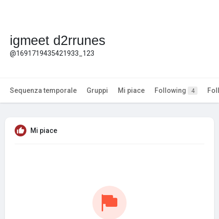
igmeet d2rrunes
@1691719435421933_123
Sequenza temporale
Gruppi
Mi piace
Following
Fol
4
Mi piace