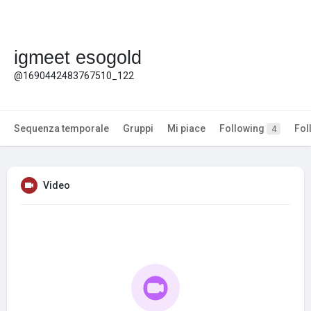
igmeet esogold
@1690442483767510_122
Sequenza temporale
Gruppi
Mi piace
Following
Fol
4
Video