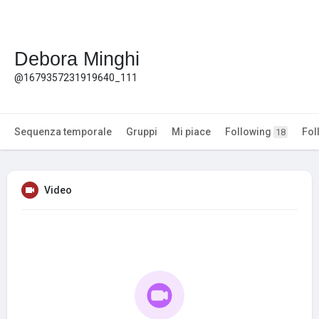
Debora Minghi
@1679357231919640_111
Sequenza temporale
Gruppi
Mi piace
Following
Fol
18
Video