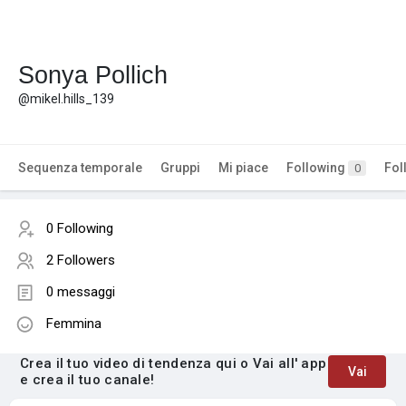
Sonya Pollich
@mikel.hills_139
Sequenza temporale
Gruppi
Mi piace
Following
Fol
0
0 Following
2 Followers
0 messaggi
Femmina
Crea il tuo video di tendenza qui o Vai all' app
Vai
e crea il tuo canale!