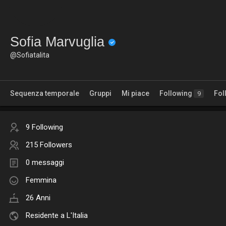
Sofia Marvuglia
@Sofiatalita
Sequenza temporale
Gruppi
Mi piace
Following
Fol
9
9 Following
215 Followers
0 messaggi
Femmina
26 Anni
Residente a L'Italia