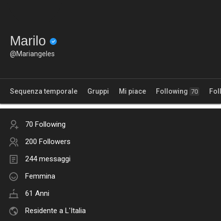
Marilo
@Mariangeles
Sequenza temporale
Gruppi
Mi piace
Following
Fol
70
70 Following
200 Followers
244 messaggi
Femmina
61 Anni
Residente a L'Italia