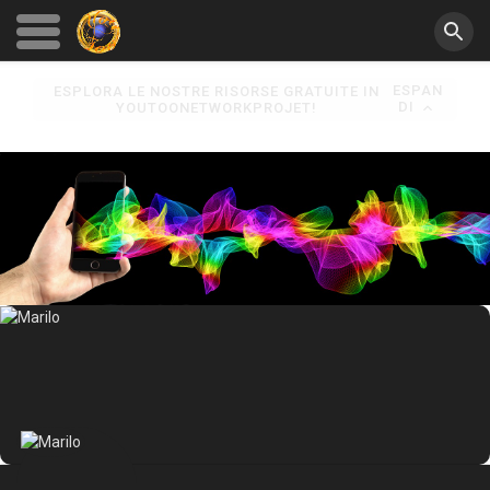
ESPAN
ESPLORA LE NOSTRE RISORSE GRATUITE IN
DI
YOUTOONETWORKPROJET!