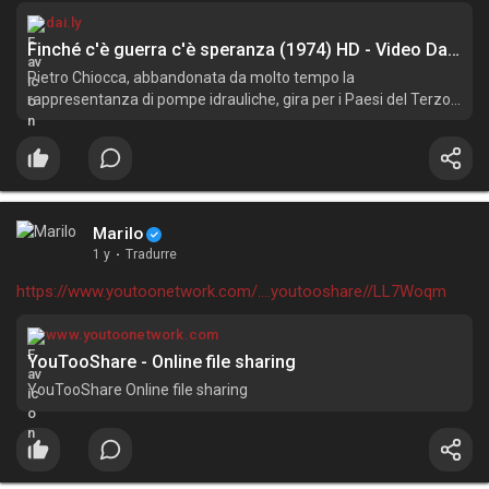
dai.ly
Finché c'è guerra c'è speranza (1974) HD - Video Dailymotion
Pietro Chiocca, abbandonata da molto tempo la
rappresentanza di pompe idrauliche, gira per i Paesi del Terzo
Mondo alla ricerca di clienti per armi di ogni tipo. Pressato dalle
crescenti esigenze di una famiglia in cui sia la moglie che i
rampolli so
Marilo
1 y
·
Tradurre
https://www.youtoonetwork.com/....youtooshare//LL7Woqm
www.youtoonetwork.com
YouTooShare - Online file sharing
YouTooShare Online file sharing