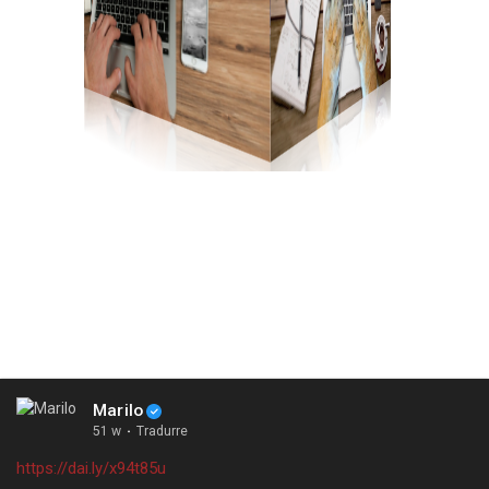
Marilo
51 w
·
Tradurre
https://dai.ly/x94t85u