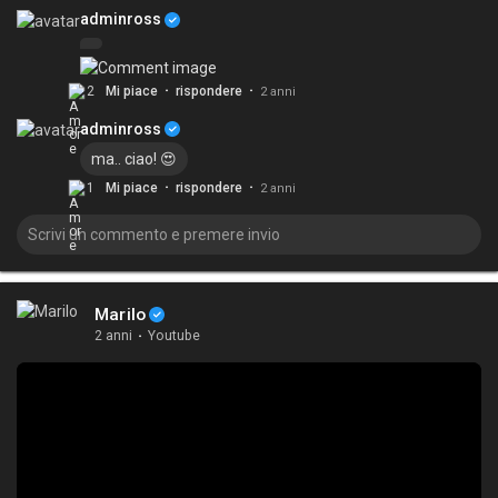
adminross
·
·
2
Mi piace
rispondere
2 anni
adminross
ma.. ciao! 😍
·
·
1
Mi piace
rispondere
2 anni
Marilo
2 anni
·
Youtube