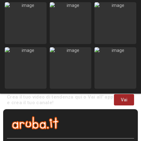
Crea il tuo video di tendenza qui o Vai all' app
Vai
e crea il tuo canale!