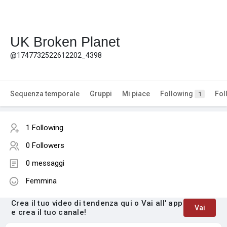
UK Broken Planet
@1747732522612202_4398
Sequenza temporale
Gruppi
Mi piace
Following
Fol
1
1 Following
0 Followers
0 messaggi
Femmina
Crea il tuo video di tendenza qui o Vai all' app
Vai
e crea il tuo canale!