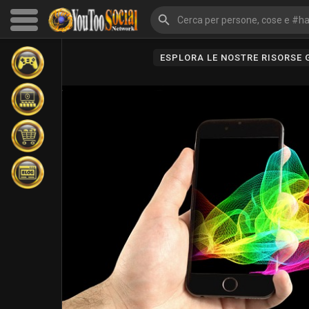
ESPLORA LE NOSTRE RISORSE
Sfoglia gli eventi
I miei eventi
Sfoglia gli articoli
Gli ultimi prodotti
Forum
Esplorare