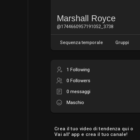
Marshall Royce
@1744660957191052_3738
Sequenza temporale
Gruppi
1 Following
0 Followers
0 messaggi
Maschio
Crea il tuo video di tendenza qui o
Vai all' app e crea il tuo canale!