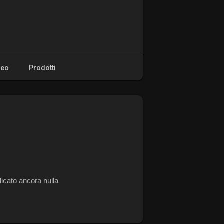
deo
Prodotti
icato ancora nulla