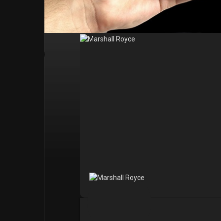
Post popolari
Giochi
Film
Lavori
offerte
finanziamenti