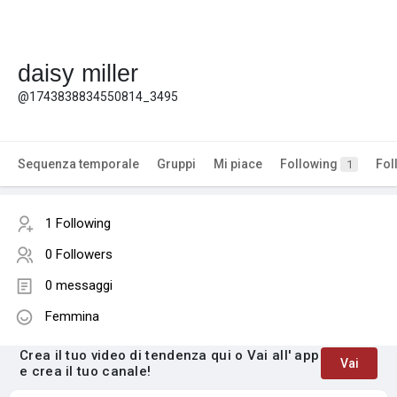
daisy miller
@1743838834550814_3495
Sequenza temporale
Gruppi
Mi piace
Following
Fol
1
1 Following
0 Followers
0 messaggi
Femmina
Crea il tuo video di tendenza qui o Vai all' app
Vai
e crea il tuo canale!