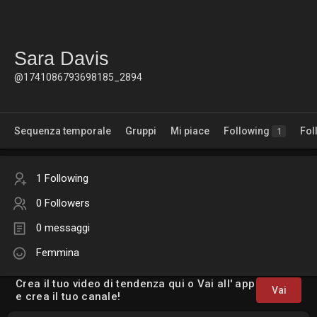
Sara Davis
@1741086793698185_2894
Sequenza temporale
Gruppi
Mi piace
Following
Fol
1
1 Following
0 Followers
0 messaggi
Femmina
Crea il tuo video di tendenza qui o Vai all' app
Vai
e crea il tuo canale!