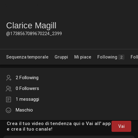
Clarice Magill
@1738567089670224_2399
Sequenza temporale
Gruppi
Mi piace
Following
Fol
2
2 Following
0 Followers
1 messaggi
Maschio
Crea il tuo video di tendenza qui o Vai all' app
Vai
e crea il tuo canale!