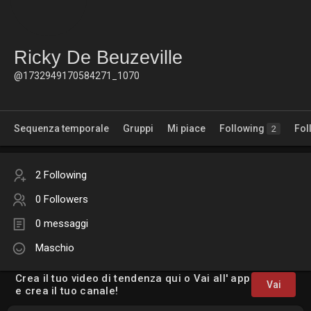
Ricky De Beuzeville
@1732949170584271_1070
Sequenza temporale
Gruppi
Mi piace
Following
Fol
2
2 Following
0 Followers
0 messaggi
Maschio
Crea il tuo video di tendenza qui o Vai all' app
Vai
e crea il tuo canale!