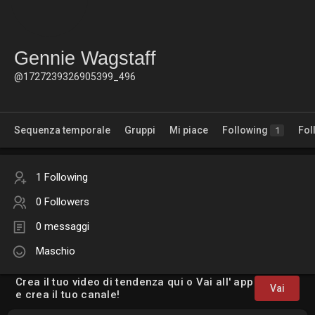
Gennie Wagstaff
@1727239326905399_496
Sequenza temporale
Gruppi
Mi piace
Following
Fol
1
1 Following
0 Followers
0 messaggi
Maschio
Crea il tuo video di tendenza qui o Vai all' app
Vai
e crea il tuo canale!