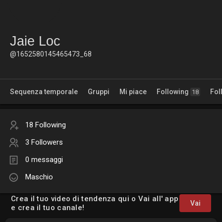
Jaie Loc
@1652580145465473_68
Sequenza temporale
Gruppi
Mi piace
Following
Fol
18
18 Following
3 Followers
0 messaggi
Maschio
Crea il tuo video di tendenza qui o Vai all' app
Vai
e crea il tuo canale!