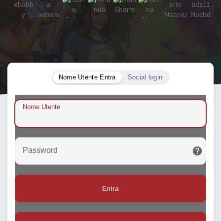
Nome Utente Entra
Social login
Nome Utente
Password
Entra