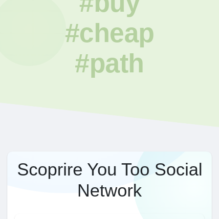
#buy
#cheap
#path
Scoprire You Too Social
Network