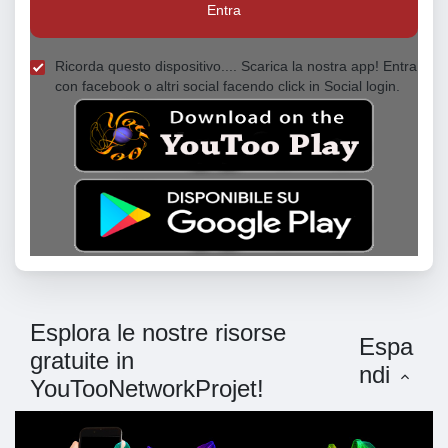
Entra
Ricorda questo dispositivo.... Scarica la nostra app! Entra
con facebook o altri social facendo click in Social login.
Esplora le nostre risorse
Espa
gratuite in
ndi
YouTooNetworkProjet!