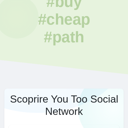
#buy
#cheap
#path
Scoprire You Too Social
Network