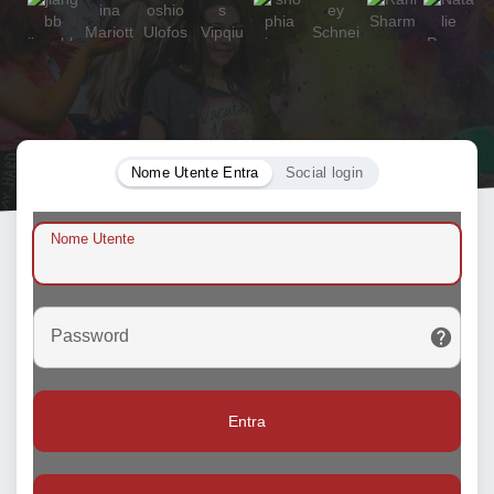
Nome Utente Entra
Social login
Nome Utente
Password
Entra