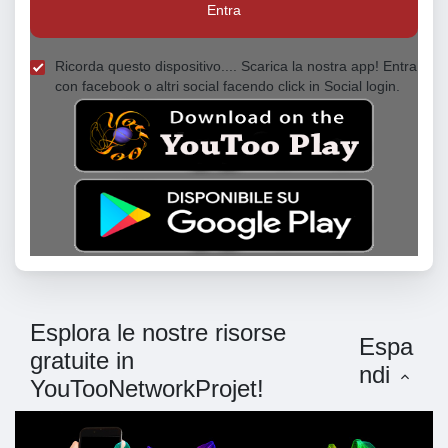
Entra
Ricorda questo dispositivo.... Scarica la nostra app! Entra
con facebook o altri social facendo click in Social login.
Esplora le nostre risorse
Espa
gratuite in
ndi
YouTooNetworkProjet!