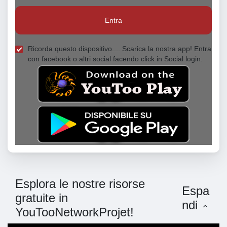
Entra
Ricorda questo dispositivo.... Scarica la nostra app! Entra
con facebook o altri social facendo click in Social login.
Esplora le nostre risorse
Espa
gratuite in
ndi
YouTooNetworkProjet!