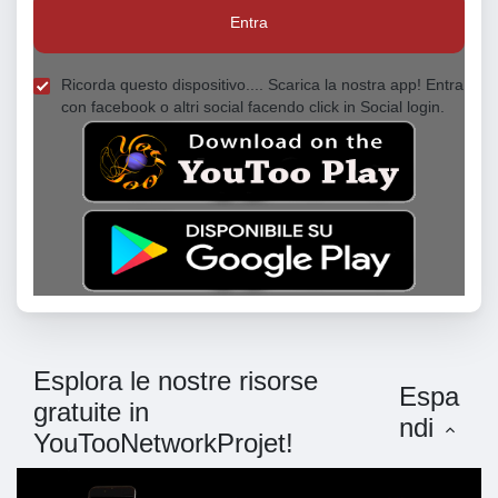
Entra
Ricorda questo dispositivo.... Scarica la nostra app! Entra
con facebook o altri social facendo click in Social login.
Esplora le nostre risorse
Espa
gratuite in
ndi
YouTooNetworkProjet!