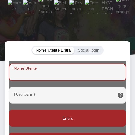
Nome Utente Entra
Social login
Nome Utente
Password
Entra