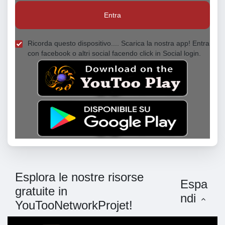
Entra
Ricorda questo dispositivo.... Scarica la nostra app! Entra
con facebook o altri social facendo click in Social login.
Esplora le nostre risorse
Espa
gratuite in
ndi
YouTooNetworkProjet!