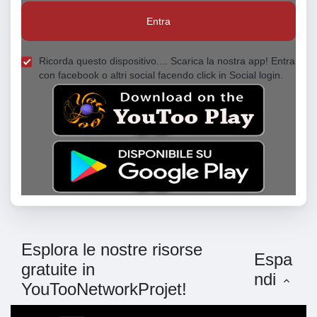
Entra
Ricorda questo dispositivo.... Scarica la nostra app! Entra
con facebook o altri social facendo click in Social login.
Esplora le nostre risorse
Espa
gratuite in
ndi
YouTooNetworkProjet!