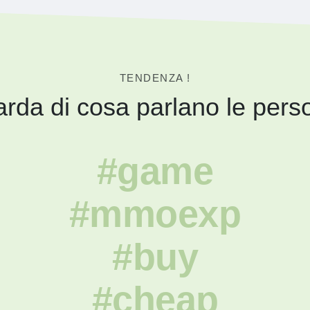
TENDENZA !
rda di cosa parlano le pers
#game
#mmoexp
#buy
#cheap