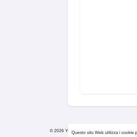
© 2026 You Too Social Network
Condizion
·
Questo sito Web utilizza i cookie 
F