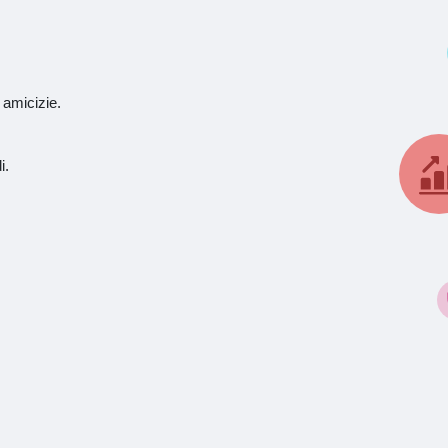
 amicizie.
i.