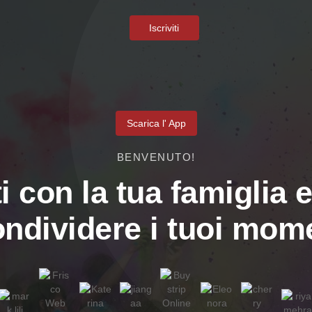
Iscriviti
Scarica l' App
BENVENUTO!
i con la tua famiglia e
ondividere i tuoi mome