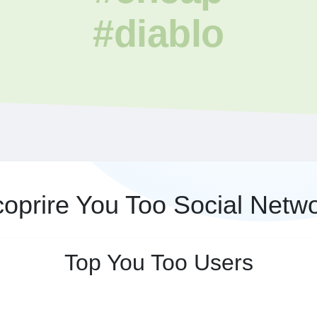
#diablo
oprire You Too Social Netw
Top You Too Users