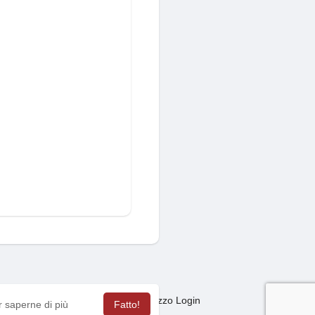
Mercato
sagas
Termini Utilizzo Login
·
·
·
r saperne di più
Fatto!
ua