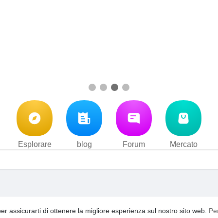
Esplorare
blog
Forum
Mercato
i d'uso
Privacy Policy
Contattaci
Su di noi
blog
Forum
·
·
·
·
·
per assicurarti di ottenere la migliore esperienza sul nostro sito web.
Pe
acebook
video
YouTooShortVideo
YouTooFreeSpin
Ling
·
·
·
·