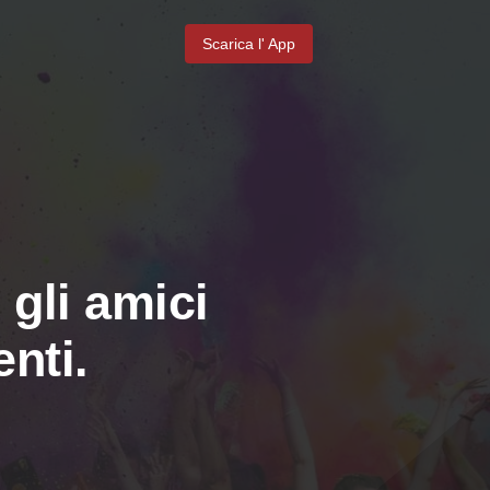
Scarica l' App
 gli amici
nti.