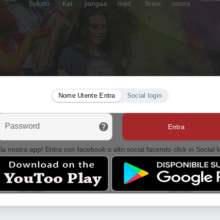
Nome Utente Entra
Social login
Password
Entra
la nostra app! Entra con facebook o altri social facendo click in Social l