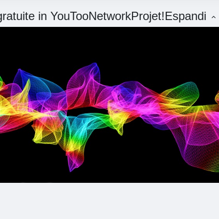
 gratuite in YouTooNetworkProjet!
Espandi